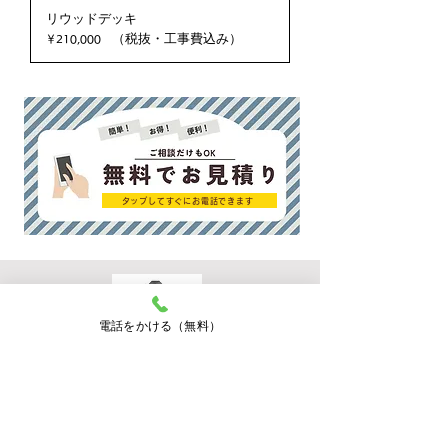
リウッドデッキ
​（税抜・工事費込み）
価格
￥210,000
タップしてすぐにお電話できます
電話をかける（無料）
カーポートショップ
鹿
児島県鹿児島市吉野町１４８３