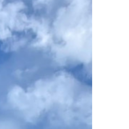
ます！ この度はご依頼いただきまして ありがとうございま
した🙇‍♀️ ＼ まずは無料お見積もりから✍️ ／ プロフィールの
公式LINEで受付中🤳 個別にご返信しています🙆‍♀️
——————————————————————— 過去の
投稿はコチラ ▶︎ @carport_shop 🏆 LIXIL 2023上半期＆2024
上半期 2025年上半期 折板カーポート販売台数 鹿児島1位 🏆
YKKAP 2023年度＆2024年度 ジーポートPro販売台数 九州1
位 カーポートショップは 鹿児島最安値に挑戦してます🔥 ▪️
営業時間 9時 ▶︎ 21時 ▪️無料で現場調査・お見積り ▪️鹿児島最
安値に挑戦中！.