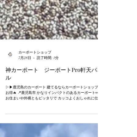
カーポートショップ
7月28日
読了時間: 1分
神カーポート ジーポートPro軒天パネ
ル
▷▶︎鹿児島のカーポート 建てるならカーポートショップが
お得🔥 📍鹿児島市 かなりインパクトのあるカーポート👀
お住まいや外構ともピッタリで カッコよくおしゃれに仕上
がりました🤎 木目の天井がカッコいい✨ 4本ある柱もそれ
ぞれの位置を調整し 邪魔になりにくく 駐車スペースも出来
るだけ広く確保☝️ これだけで暮らしやすさがぐっと上がり