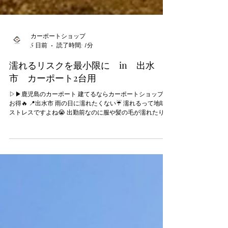
カーポートショップ
5 日前
読了時間: 1分
濡れるリスクを最小限に in 出水
市 カーポート2台用
▷▶︎鹿児島のカーポート 建てるならカーポートショップが
お得🔥 📍出水市 雨の日に濡れたくない☔️ 濡れるって地味に
ストレスですよね😭 出勤前なのに服や髪の毛が濡れたり 帰
宅時には荷物が濡れたり。 屋根で守ってくれると本当に快
適です✨ この度はご依頼いただきまして ありがとうござい
ました🙇‍♀️ ＼ まずは無料お見積もりから✍️ ／ プロフィール
の公式LINEで受付中🤳 個別にご返信しています🙆‍♀️
——————————————————————— 過去の
投稿はコチラ ▶︎ @carport_shop 🏆 LIXIL 2023上半期＆2024
上半期 2025年上半期 折板カーポート販売台数 鹿児島1位 🏆
YKKAP 2023年度＆2024年度 ジーポートPro販売台数 九州1
位 カーポートショップは 鹿児島最安値に挑戦してます🔥 ▪️
営業時間 9時 ▶︎ 21時 ▪️無料で現場調査・お見積り ▪️鹿児島最