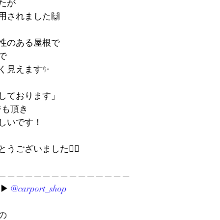
たが
用されました🙌
性のある屋根で
で
く見えます✨
しております」
ジも頂き
しいです！
ございました🙇‍♀️
———————————————
︎ 
@carport_shop
の