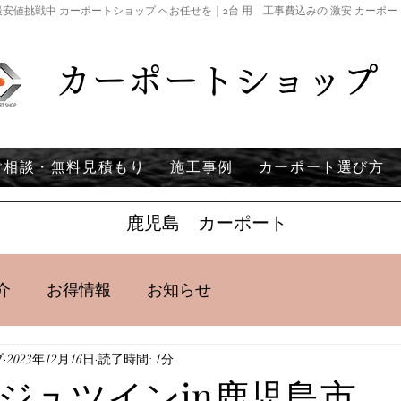
安値挑戦中 カーポートショップ へお任せを｜2台 用 工事費込みの 激安 カーポ
カーポートショップ
ご相談・無料見積もり
施工事例
カーポート選び方
鹿児島 カーポート
介
お得情報
お知らせ
プ
2023年12月16日
読了時間: 1分
ジュツインin鹿児島市