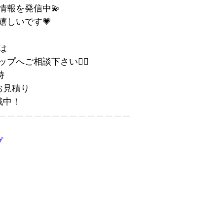
情報を発信中💫
嬉しいです💗
は
へご相談下さい💁‍♀️
時
お見積り
戦中！
———————————————
プ