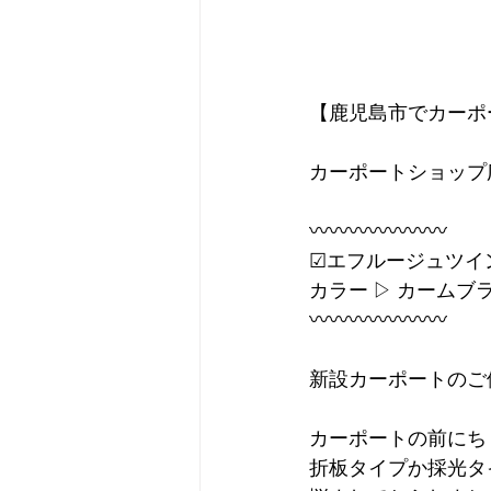
【鹿児島市でカーポ
カーポートショップ
〰〰〰〰〰〰〰
☑︎エフルージュツイン 
カラー ▷ カームブ
〰〰〰〰〰〰〰
新設カーポートのご
カーポートの前にち
折板タイプか採光タ