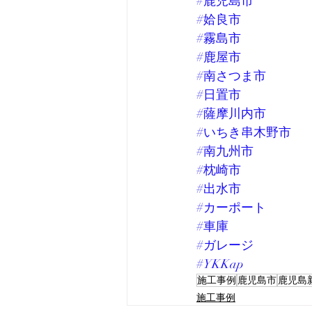
#鹿児島市
#姶良市
#霧島市
#鹿屋市
#南さつま市
#日置市
#薩摩川内市
#いちき串木野市
#南九州市
#枕崎市
#出水市
#カーポート
#車庫
#ガレージ
#YKKap
施工事例
鹿児島市
鹿児島
施工事例