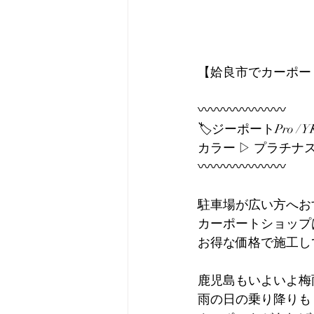
【姶良市でカーポー
〰〰〰〰〰〰〰
🏷️ジーポートPro / Y
カラー ▷ プラチナ
〰〰〰〰〰〰〰
駐車場が広い方へお
カーポートショップ
お得な価格で施工し
鹿児島もいよいよ梅
雨の日の乗り降りも