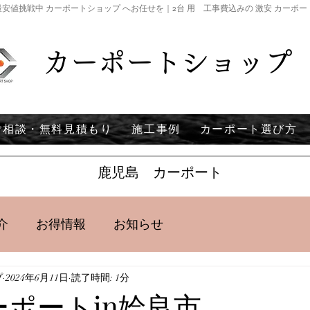
安値挑戦中 カーポートショップ へお任せを｜2台 用 工事費込みの 激安 カーポ
カーポートショップ
ご相談・無料見積もり
施工事例
カーポート選び方
鹿児島 カーポート
介
お得情報
お知らせ
プ
2024年6月11日
読了時間: 1分
ーポートin姶良市