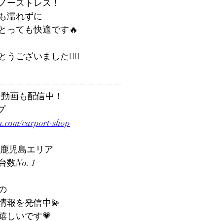
ノーストレス！
も濡れずに
とっても快適です🔥
ございました🙇‍♀️
——————————————
色んな動画も配信中！
プ
m.com/carport-shop
半期 鹿児島エリア
No. 1
の
情報を発信中💫
嬉しいです💗