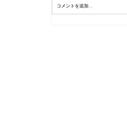
コメントを追加…
カーポートSC2台用in鹿児島
市