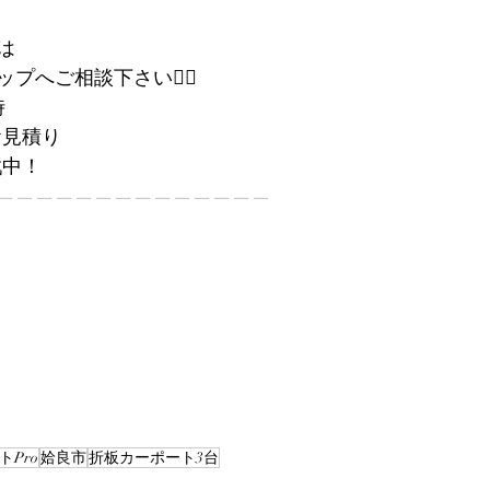
は
へご相談下さい💁‍♀️
時
お見積り
戦中！
——————————————
トPro
姶良市
折板カーポート3台