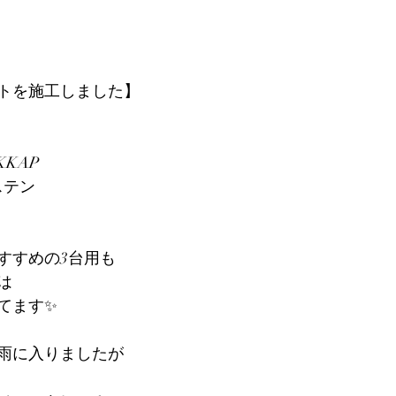
トを施工しました】
KKAP
ステン
すすめの3台用も
は
てます✨
雨に入りましたが