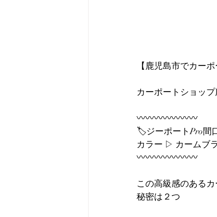
【鹿児島市でカーポ
カーポートショップ
〰〰〰〰〰〰〰
🏷️ジーポートPro間口
カラー ▷ カームブ
〰〰〰〰〰〰〰
この高級感のあるカ
秘密は２つ