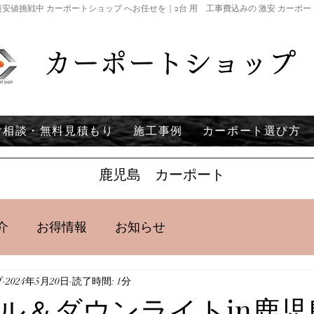
安値挑戦中 カーポートショップ へお任せを｜2台 用 工事費込みの 激安 カーポ
カーポートショップ
ご相談・無料見積もり
施工事例
カーポート選び方
鹿児島 カーポート
介
お得情報
お知らせ
プ
2024年5月20日
読了時間: 1分
ル＆ダウンライトin鹿児