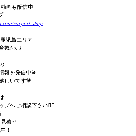
色んな動画も配信中！
プ
m.com/carport-shop
半期 鹿児島エリア
No. 1
の
情報を発信中💫
嬉しいです💗
は
へご相談下さい💁‍♀️
時
お見積り
戦中！