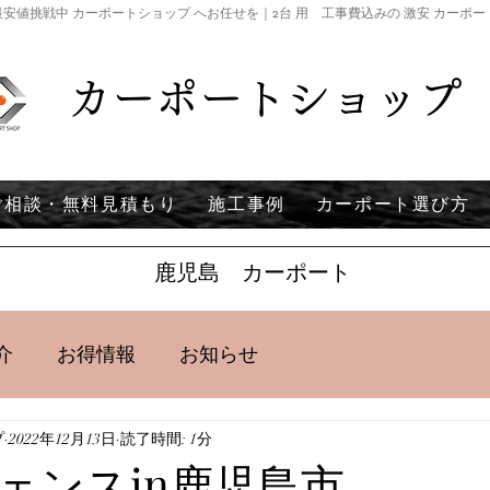
安値挑戦中 カーポートショップ へお任せを｜2台 用 工事費込みの 激安 カーポ
カーポートショップ
ご相談・無料見積もり
施工事例
カーポート選び方
鹿児島 カーポート
介
お得情報
お知らせ
プ
2022年12月13日
読了時間: 1分
ェンスin鹿児島市