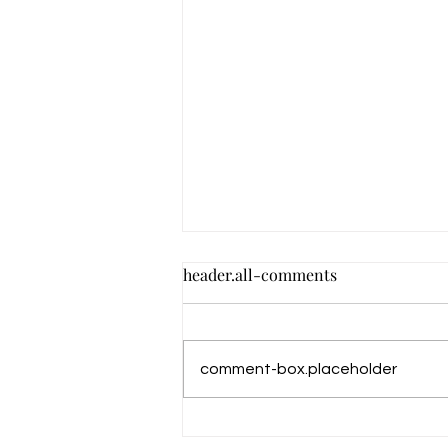
header.all-comments
comment-box.placeholder
カーポートSC2台用in鹿児島