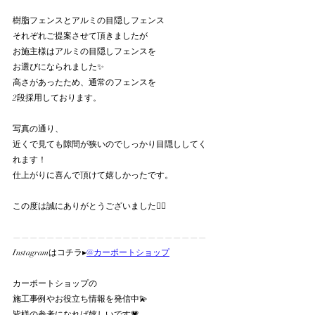
樹脂フェンスとアルミの目隠しフェンス
それぞれご提案させて頂きましたが
お施主様はアルミの目隠しフェンスを
お選びになられました✨
高さがあったため、通常のフェンスを
2段採用しております。
写真の通り、
近くで見ても隙間が狭いのでしっかり目隠ししてく
れます！
仕上がりに喜んで頂けて嬉しかったです。
この度は誠にありがとうございました🙇‍♀️
———————————————————————
Instagramはコチラ▸
@カーポートショップ
カーポートショップの
施工事例やお役立ち情報を発信中💫
皆様の参考になれば嬉しいです💗