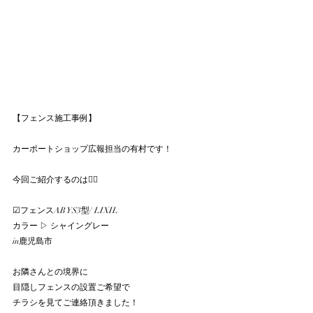
【フェンス施工事例】
カーポートショップ広報担当の有村です！
今回ご紹介するのは💁‍♀️
☑︎フェンスAB YS3型/ LIXIL
カラー ▷ シャイングレー
in鹿児島市
お隣さんとの境界に
目隠しフェンスの設置ご希望で
チラシを見てご連絡頂きました！