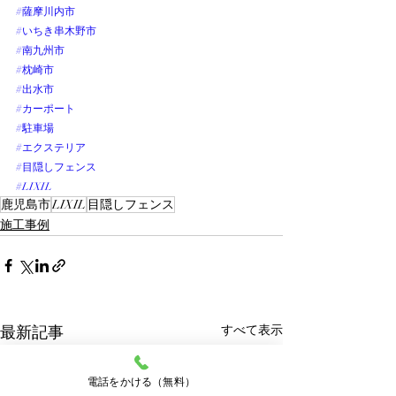
#薩摩川内市
#いちき串木野市
#南九州市
#枕崎市
#出水市
#カーポート
#駐車場
#エクステリア
#目隠しフェンス
#LIXIL
鹿児島市
LIXIL
目隠しフェンス
施工事例
最新記事
すべて表示
電話をかける（無料）