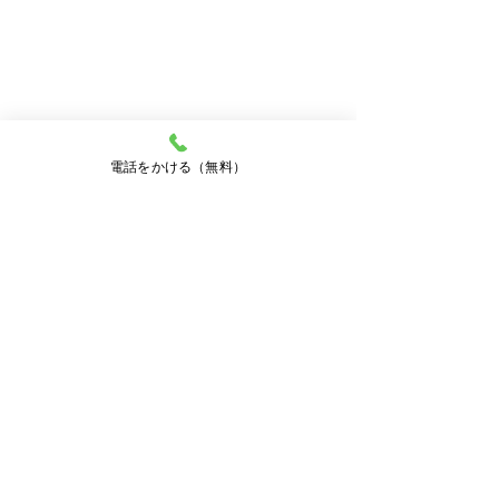
電話をかける（無料）
コメント
間口延長カーポート5選
【見た目も大迫
コメントを追加…