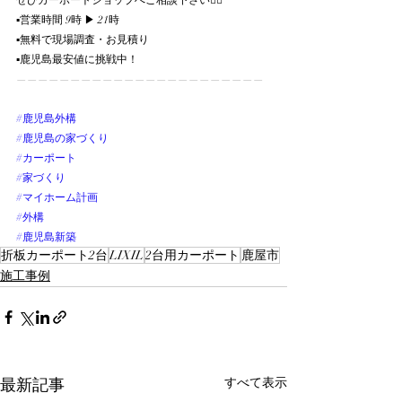
ぜひカーポートショップへご相談下さい💁‍♀️
▪️営業時間 9時 ▶︎ 21時
▪️無料で現場調査・お見積り
▪️鹿児島最安値に挑戦中！
———————————————————————
#鹿児島外構
#鹿児島の家づくり
#カーポート
#家づくり
#マイホーム計画
#外構
#鹿児島新築
折板カーポート2台
LIXIL
2台用カーポート
鹿屋市
施工事例
最新記事
すべて表示