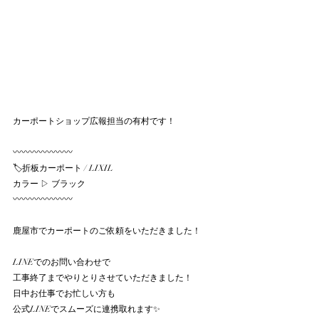
カーポートショップ広報担当の有村です！
〰〰〰〰〰〰〰
🏷️折板カーポート / LIXIL
カラー ▷ ブラック
〰〰〰〰〰〰〰
鹿屋市でカーポートのご依頼をいただきました！
LINEでのお問い合わせで
工事終了までやりとりさせていただきました！
日中お仕事でお忙しい方も
公式LINEでスムーズに連携取れます✨