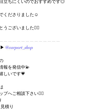
目立ちにくいのでおすすめです◎
でくださりました☺️
ございました🙇‍♀️
——————————————
︎ 
@carport_shop
の
情報を発信中💫
嬉しいです💗
は
へご相談下さい💁‍♀️
時
お見積り