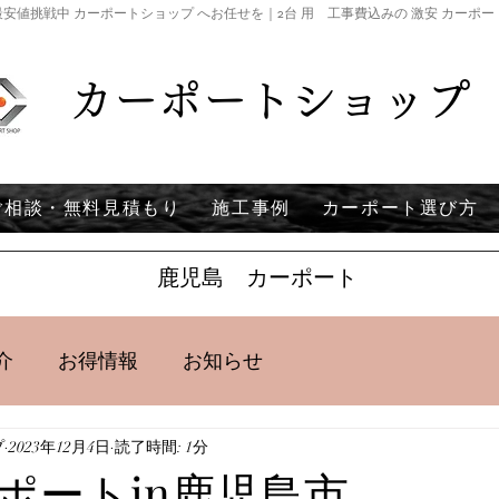
安値挑戦中 カーポートショップ へお任せを｜2台 用 工事費込みの 激安 カーポ
カーポートショップ
ご相談・無料見積もり
施工事例
カーポート選び方
鹿児島 カーポート
介
お得情報
お知らせ
プ
2023年12月4日
読了時間: 1分
ポートin鹿児島市