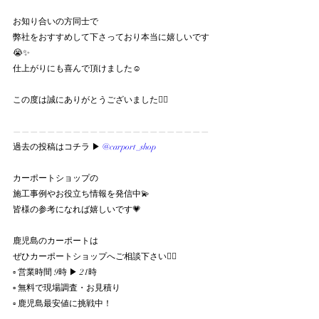
お知り合いの方同士で
弊社をおすすめして下さっており本当に嬉しいです
😭✨
仕上がりにも喜んで頂けました☺️
この度は誠にありがとうございました🙇‍♀️
———————————————————————
過去の投稿はコチラ ▶︎ 
@carport_shop
カーポートショップの
施工事例やお役立ち情報を発信中💫
皆様の参考になれば嬉しいです💗
鹿児島のカーポートは
ぜひカーポートショップへご相談下さい💁‍♀️
▫︎ 営業時間 9時 ▶︎ 21時
▫︎ 無料で現場調査・お見積り
▫︎ 鹿児島最安値に挑戦中！