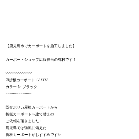
【鹿児島市でカーポートを施工しました】
カーポートショップ広報担当の有村です！
〰〰〰〰〰〰〰
☑︎折板カーポート / LIXIL
カラー ▷ ブラック
〰〰〰〰〰〰〰
既存ポリカ屋根カーポートから
折板カーポートへ建て替えの
ご依頼を頂きました！
鹿児島では強風に備えた
折板カーポートがおすすめです✨