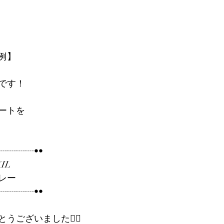
例】
です！
ートを
┈┈┈┈••
IL
レー　　　
┈┈┈┈••
ございました🙇‍♀️