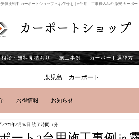
安値挑戦中 カーポートショップ へお任せを｜2台 用 工事費込みの 激安 カーポ
カーポートショップ
ご相談・無料見積もり
施工事例
カーポート選び方
鹿児島 カーポート
介
お得情報
お知らせ
プ
2022年8月30日
読了時間: 1分
ポート2台用施工事例㏌