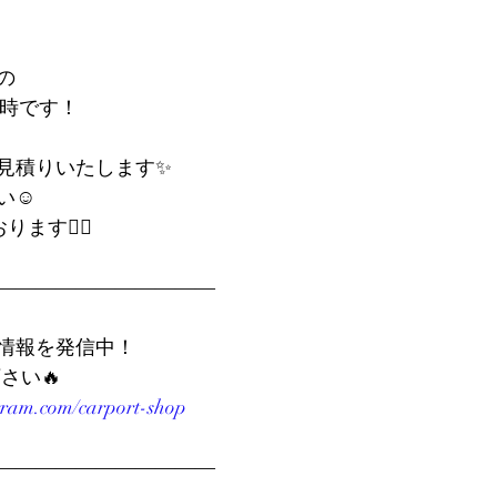
の
21時です！
見積りいたします✨
☺️
す🏃‍♀️
―――――――――――
情報を発信中！
さい🔥
gram.com/carport-shop
―――――――――――