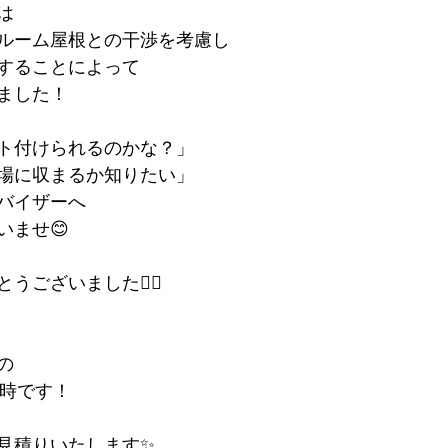
は
ルーム屋根との干渉を考慮し
用することによって
ました！
ト付けられるのかな？」
場に収まるか知りたい」
バイザーへ
いませ😊
ございました🙇‍♀️
の
21時です！
見積りいたします✨