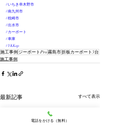
#いちき串木野市
#南九州市
#枕崎市
#出水市
#カーポート
#車庫
#YKKap
施工事例
ジーポートPro
霧島市
折板カーポート3台
施工事例
最新記事
すべて表示
電話をかける（無料）