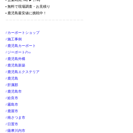
▫︎ 営業時間 9時 ▶︎ 21時
▫︎ 無料で現場調査・お見積り
▫︎ 鹿児島最安値に挑戦中！
——————————————————————
#カーポートショップ
#施工事例
#鹿児島カーポート
#ジーポートPro
#鹿児島外構
#鹿児島新築
#鹿児島エクステリア
#鹿児島
#肝属郡
#鹿児島市
#姶良市
#霧島市
#鹿屋市
#南さつま市
#日置市
#薩摩川内市