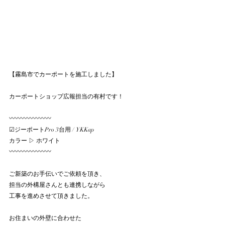
【霧島市でカーポートを施工しました】
カーポートショップ広報担当の有村です！
〰〰〰〰〰〰〰
☑︎ジーポートPro 3台用 / YKKap
カラー ▷ ホワイト
〰〰〰〰〰〰〰
ご新築のお手伝いでご依頼を頂き、
担当の外構屋さんとも連携しながら
工事を進めさせて頂きました。
お住まいの外壁に合わせた