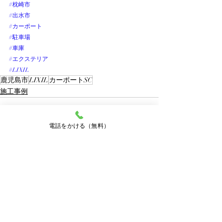
#枕崎市
#出水市
#カーポート
#駐車場
#車庫
#エクステリア
#LIXIL
鹿児島市
LIXIL
カーポートSC
施工事例
電話をかける（無料）
最新記事
すべて表示