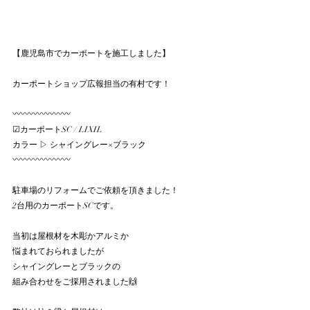
【鹿児島市でカーポートを施工しました】
カーポートショップ広報担当の有村です！
〰〰〰〰〰〰〰　　　　
☑︎カーポートSC / LIXIL
カラー ▷ シャイングレー×ブラック
〰〰〰〰〰〰〰
駐車場のリフォームでご依頼を頂きました！
2台用のカーポートSCです。
当初は屋根材を木彫かアルミか
悩まれておられましたが
シャイングレーとブラックの
組み合わせをご採用されました🙌