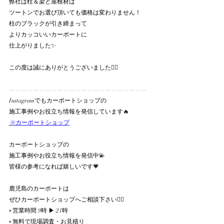
弊社は柱＆梁と屋根材は
ツートンでお選び頂いても価格は変わりません！
柱のブラックが引き締まって
よりカッコいいカーポートに
仕上がりました✨
この度は誠にありがとうございました🙇‍♀️
———————————————————————
Instagramでもカーポートショップの
施工事例やお役立ち情報を発信しています🔥
@カーポートショップ
カーポートショップの
施工事例やお役立ち情報を発信中💫
皆様の参考になれば嬉しいです💗
鹿児島のカーポートは
ぜひカーポートショップへご相談下さい💁‍♀️
▫︎ 営業時間 9時 ▶︎ 21時
▫︎ 無料で現場調査・お見積り