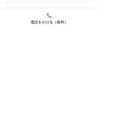
———————————————————————
過去の投稿はコチラ ▶︎ 
@carport_shop
電話をかける（無料）
🏆LIXIL 2023上半期 2024上半期 2025上半期
折板カーポート販売台数 鹿児島1位
🏆YKKAP 2023年度
ジーポートPro販売台数 九州1位
カーポートショップの
施工事例やお役立ち情報を発信中💫
皆様の参考になれば嬉しいです💗
鹿児島のカーポートは
ぜひカーポートショップへご相談下さい💁‍♀️
▪️営業時間 9時 ▶︎ 21時
▪️無料で現場調査・お見積り
▪️鹿児島最安値に挑戦中！