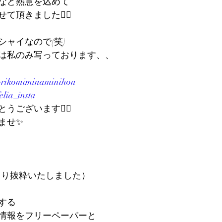
など熱意を込めて
頂きました🙇‍♀️
ャイなので(笑)
は私のみ写っております、、
rikomiminaminihon
elia_insta
ございます🙇‍♀️
ませ✨
より抜粋いたしました）
する
情報をフリーペーパーと