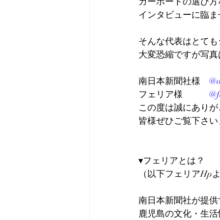
カーポートの選び方
インタビューに臨ませて
そんな代表はとてもシ
大変恐縮ですが写真
南日本新聞社様　
@o
フェリア様　　　
@f
この度は誠にありがとう
皆様ぜひご覧下さい
▾フェリアとは？
（以下フェリアHp
南日本新聞社が提供
鹿児島の文化・生活