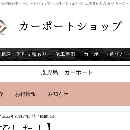
安値挑戦中 カーポートショップ へお任せを｜2台 用 工事費込みの 激安 カーポ
カーポートショップ
ご相談・無料見積もり
施工事例
カーポート選び方
鹿児島 カーポート
介
お得情報
お知らせ
プ
2022年10月20日
読了時間: 2分
でした！】