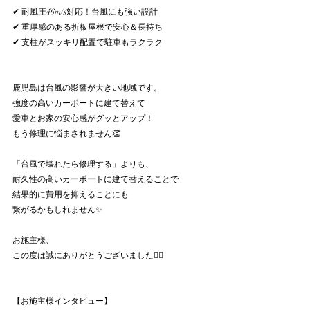
✔ 耐風圧46m/s対応！台風にも強い設計
✔ 重厚感のある折板屋根で安心＆長持ち
✔ 支柱がスッキリ配置で駐車もラクラク
鹿児島は台風の影響が大きい地域です。
強度の高いカーポートに建て替えて
愛車とお家の安心感がグッとアップ！
もう修理に悩まされません👏
「台風で壊れたら修理する」よりも、
耐久性の高いカーポートに建て替えることで
結果的に費用を抑えることにも
繋がるかもしれません✨
お施主様、
この度は誠にありがとうございました🙇‍♀️
【お施主様インタビュー】