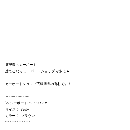
鹿児島のカーポート
建てるなら カーポートショップ が安心🔥
カーポートショップ広報担当の有村です！
〰〰〰〰〰〰〰
🏷️ ジーポートPro / YKKAP
サイズ ▷ 2台用
カラー ▷ ブラウン
〰〰〰〰〰〰〰