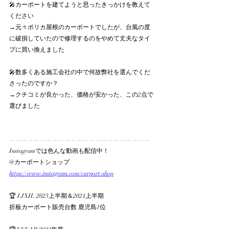
🎤カーポートを建てようと思ったきっかけを教えて
ください
→元々ポリカ屋根のカーポートでしたが、台風の度
に破損していたので修理するのをやめて丈夫なタイ
プに買い換えました
🎤数多くある施工会社の中で何故弊社を選んでくだ
さったのですか？
→クチコミが良かった、価格が安かった、この2点で
選びました
———————————————————————
Instagramでは色んな動画も配信中！
@カーポートショップ
https://www.instagram.com/carport-shop
🏆 LIXIL 2023上半期＆2024上半期
折板カーポート販売台数 鹿児島1位