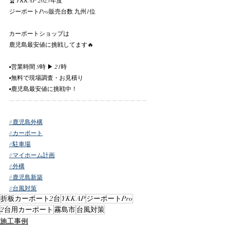
🏆 YKKAP 2023年度
ジーポートPro販売台数 九州1位
カーポートショップは
鹿児島最安値に挑戦してます🔥
▪️営業時間 9時 ▶︎ 21時
▪️無料で現場調査・お見積り
▪️鹿児島最安値に挑戦中！
———————————————————————
#鹿児島外構
#カーポート
#駐車場
#マイホーム計画
#外構
#鹿児島新築
#台風対策
折板カーポート2台
YKKAP
ジーポートPro
2台用カーポート
霧島市
台風対策
施工事例